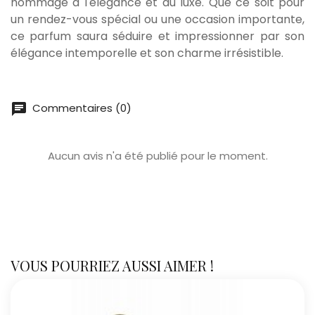
hommage à l'élégance et au luxe. Que ce soit pour
un rendez-vous spécial ou une occasion importante,
ce parfum saura séduire et impressionner par son
élégance intemporelle et son charme irrésistible.
chat
Commentaires (0)
Aucun avis n'a été publié pour le moment.
VOUS POURRIEZ AUSSI AIMER !