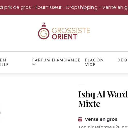
à prix de gros - Fournisseur - Dropshipping - Vente en g
 EN
PARFUM D'AMBIANCE
FLACON
DÉO
ILLE
VIDE
Ishq Al War
Mixte
Vente en gros
Top plateforme B2B po