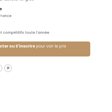
e
 France
et compétitifs toute l’année
ter ou S'inscrire
pour voir le prix