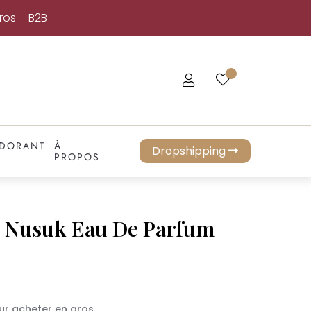
ros - B2B
DORANT
À
Dropshipping
PROPOS
d Nusuk Eau De Parfum
ur acheter en gros