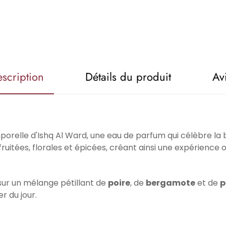
escription
Détails du produit
Av
porelle d'Ishq Al Ward, une eau de parfum qui célèbre la
uitées, florales et épicées, créant ainsi une expérience o
sur un mélange pétillant de
poire
, de
bergamote
et de
p
r du jour.